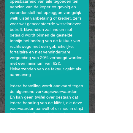
opeisbaarheid van aile tegoeden ten
aanzien van de koper tot gevolg en
verondenstelt het opzeggen van gelijk
welk uistel vanbetaling of krediet, zelfs
voor wat geaccepteerde wisselbrieven
betreft. Bovendien zal, indien niet
betaald wordt binnen de gestelde
tennijn het bedrag van de faktuur van
rechtswege met een gebruikelijke,
fortaitaire en niet venninderbare
vergoeding van 20% verhoogd worden,
met een minimum van 62€.
Helverzenden van de faktuur geldt ais
aanmaning.
ledere bestelling wordt aanvaard tegen
de algemene verkoopsvoorwaarden.
En kan geen twijfel over bestaan dat
iedere bepaling van de kliênt, die deze
voorwaarden aanvult of er mee in strijd
is, evenals aile mondelinge of
schriftelijke, voordien of nadien
opgestelde bepalingen, die niet
speciaal werden aanvaard in een