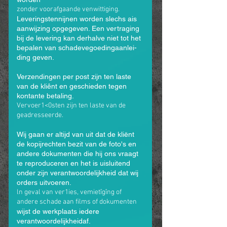
zonder voorafgaande venwittiging.
Leveringstennijnen worden slechs ais
aanwijzing opgegeven. Een vertraging
bij de levering kan derhalve niet tot het
bepalen van schadevegoedingaanlei­
ding geven.
Verzendingen per post zijn ten laste
van de kliênt en geschieden tegen
kontante betaling.
Vervoer1<0sten zijn ten laste van de
geadresseerde.
Wij gaan er altijd van uit dat de kliënt
de kopijrechten bezit van de foto's en
andere dokumenten die hij ons vraagt
te reproduceren en het is uisluitend
onder zijn verantwoordelijkheid dat wij
orders uitvoeren.
ln geval van ver1ies, vemietîgîng of
andere schade aan films of dokumenten
wijst de werkplaats iedere
verantwoordelijkheidaf.