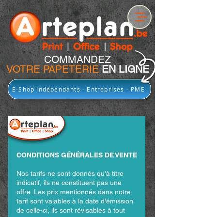
COMMANDEZ
VOTRE PAPETERIE
EN LIGNE
E-Shop Indépendants - Entreprises - PME
CONDITIONS GÉNÉRALES DE VENTE
Nos tarifs ne sont donnés qu'à titre
indicatif, ils ne constituent pas une
offre. Les prix mentionnés dans notre
tarif sont valables à la date d'émission
de celle-ci, ils sont révisables à tout