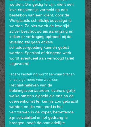
worden. Om geldig te zijn, dient een
leve­ ringstennijn vermeld op een
bestelbon van een kliênt, door de
Wekplaasts schriftelijk bevestigd te
worden. Zo niet wordt de levertijd
zuiver beschouwd ais aanwijzing en
indien er vertraging optreedt bij de
levering zal geen enkele
schadevergoeding kunnen geëist
worden. Speciaal of dringend werk
wordt eventueel aan verhoogd tarie!
uitgevoerd.
ledere bestelling wordt aanvaard tegen
onze algemene voorwaarden.
Het niet-naleven van de
betalingsvoorwaarden, evenals gelijk
welke omstan­ digheid die ons na de
overeenkomst ter kennis zou gebracht
worden en die van aard is het
vertrouwen in de koper, betreffende
zijn solvabiliteit in het gedrang te
brengen, heeft de onmiddelijke