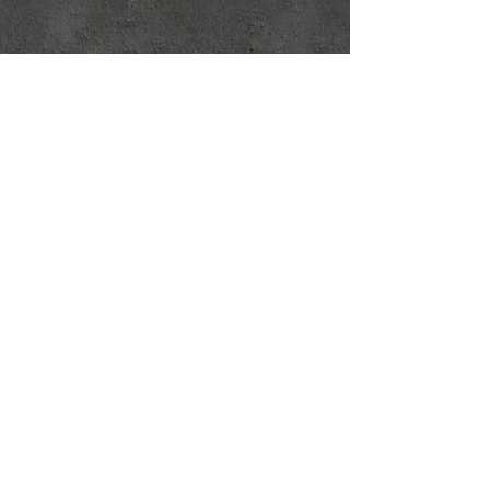
Téléphone
:
02 654 02 87
/
contact@arteplan.be
Rue François Dubois, 49 - 1310 La Hulpe
Organix srl - BE
0459 353 396
​Horaire d'été
du 27/06 au 16/08/2026
Fermeture exceptionelle les 20-21 juillet
2026
Lundi
14h00 à 18h00