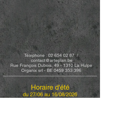
Téléphone
:
02 654 02 87
/
contact@arteplan.be
Rue François Dubois, 49 - 1310 La Hulpe
Organix srl - BE
0459 353 396
​Horaire d'été
du 27/06 au 16/08/2026
Fermeture exceptionelle les 20-21 juillet
2026
Lundi
14h00 à 18h00